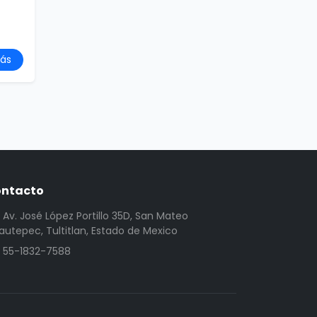
ás
ntacto
Av. José López Portillo 35D, San Mateo
utepec, Tultitlan, Estado de Mexico
55-1832-7588