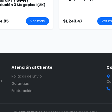
ra PT / Wi-Fi /
lución 3 Megapixel (2K)
4.85
$1,243.47
Ver más
Ver m
Atención al Cliente
Co
Políticas de Envío
en
Cua
Garantías
Facturación