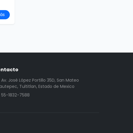
ás
ntacto
Av. José López Portillo 35D, San Mateo
utepec, Tultitlan, Estado de Mexico
55-1832-7588