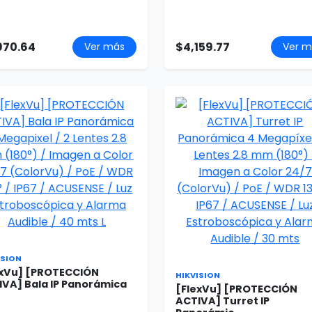
970.64
$4,159.77
Ver más
Ver m
ISION
exVu] [PROTECCIÓN
HIKVISION
IVA] Bala IP Panorámica
[FlexVu] [PROTECCIÓN
ACTIVA] Turret IP