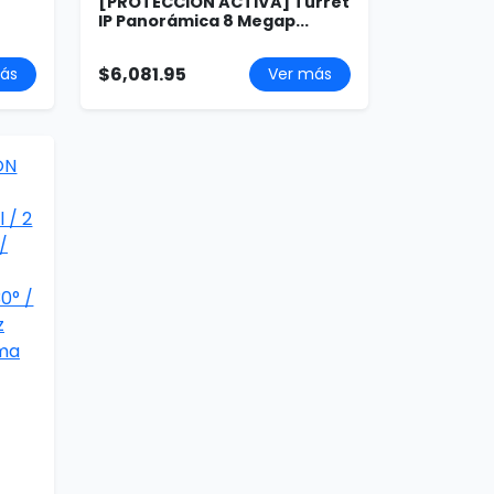
[PROTECCIÓN ACTIVA] Turret
IP Panorámica 8 Megap...
$6,081.95
ás
Ver más