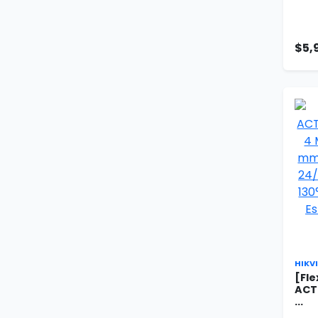
$5,
HIKV
[Fl
ACT
...