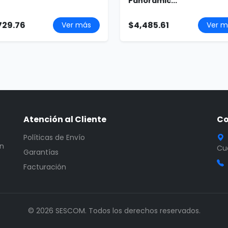
Panorámic...
729.76
$4,485.61
Ver más
Ver m
Atención al Cliente
Co
Políticas de Envío
en
Cua
Garantías
Facturación
© 2026 SESCOM. Todos los derechos reservados.