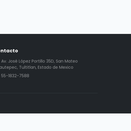
ntacto
Av. José López Portillo 35D, San Mateo
utepec, Tultitlan, Estado de Mexico
55-1832-7588