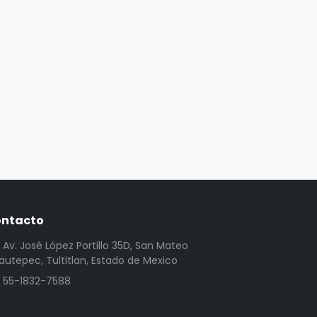
ntacto
Av. José López Portillo 35D, San Mateo
utepec, Tultitlan, Estado de Mexico
55-1832-7588