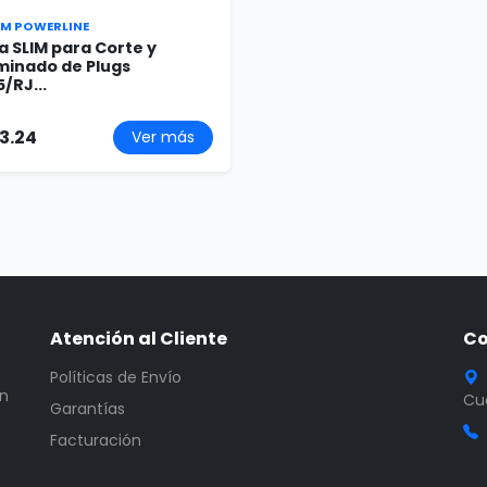
M POWERLINE
a SLIM para Corte y
minado de Plugs
/RJ...
3.24
Ver más
Atención al Cliente
Co
Políticas de Envío
en
Cua
Garantías
Facturación