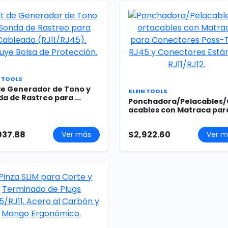
N TOOLS
de Generador de Tono y
KLEIN TOOLS
a de Rastreo para ...
Ponchadora/Pelacables/
acables con Matraca para
937.88
$2,922.60
Ver más
Ver m