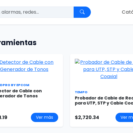
Cat
ramientas
EDPRO BY EPCOM
ector de Cable con
TEMPO
erador de Tonos
Probador de Cable de Re
para UTP, STP y Cable Coa.
1.19
$2,720.34
Ver más
Ver m