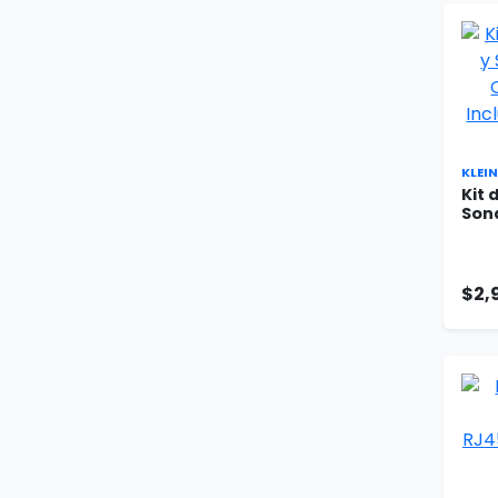
KLEI
Kit 
Sond
$2,