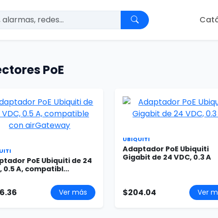
Cat
ectores PoE
UBIQUITI
Adaptador PoE Ubiquiti
UITI
Gigabit de 24 VDC, 0.3 A
tador PoE Ubiquiti de 24
 0.5 A, compatibl...
6.36
$204.04
Ver más
Ver m