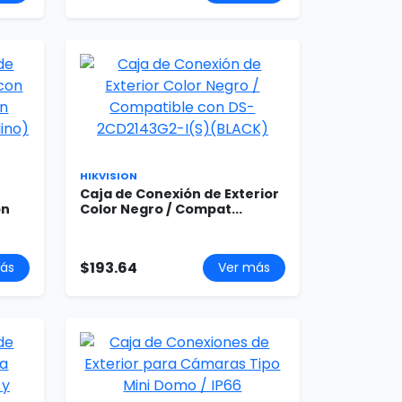
HIKVISION
Caja de Conexión de Exterior
on
Color Negro / Compat...
$193.64
ás
Ver más