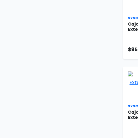
SYSC
Caj
Exte
$95
SYS
Caj
Exte