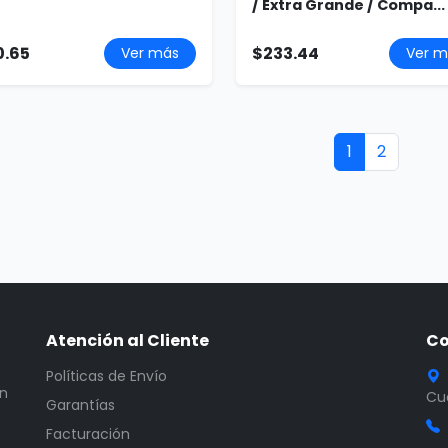
/ Extra Grande / Compa...
0.65
$233.44
Ver más
Ver m
1
2
Atención al Cliente
Co
Políticas de Envío
en
Cua
Garantías
Facturación