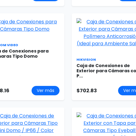
OM VIDEO
a de Conexiones para
aras Tipo Domo
HIKVISION
Caja de Conexiones de
Exterior para Cámaras c
P...
8.16
$702.83
Ver más
Ver m