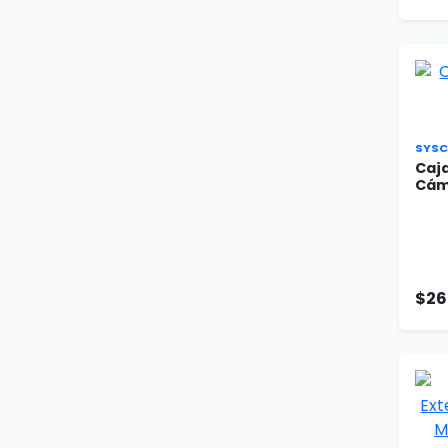
SYSC
Caj
Cám
$26