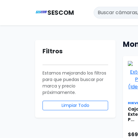
SESCOM
Mon
Filtros
Estamos mejorando los filtros
para que puedas buscar por
marca y precio
próximamente.
HIKV
Limpiar Todo
Caj
Ext
P...
$69