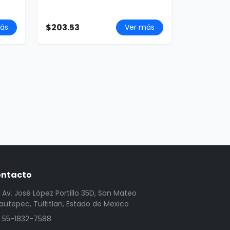
$203.53
ás
Ver más
ntacto
Av. José López Portillo 35D, San Mateo
utepec, Tultitlan, Estado de Mexico
55-1832-7588