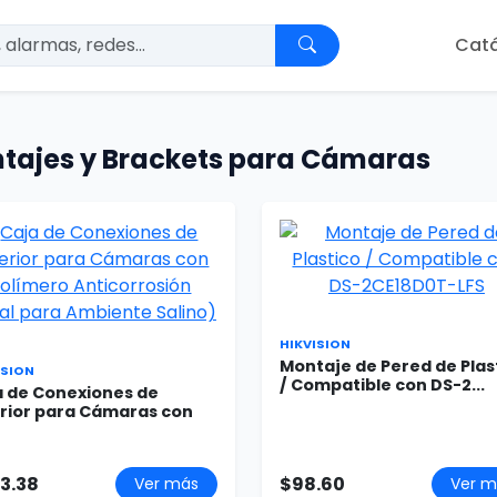
Cat
tajes y Brackets para Cámaras
HIKVISION
Montaje de Pered de Plas
ISION
/ Compatible con DS-2...
a de Conexiones de
erior para Cámaras con
3.38
$98.60
Ver más
Ver m