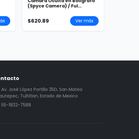
Cámara Oculta en Bolígrafo
(Spyce Camera) / Ful...
$620.89
ás
Ver más
ntacto
Av. José López Portillo 35D, San Mateo
utepec, Tultitlan, Estado de Mexico
55-1832-7588