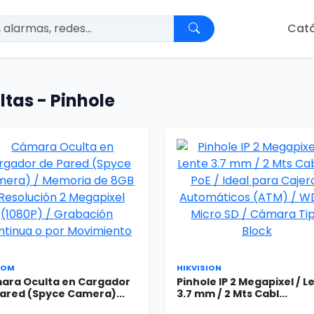
Cat
ltas - Pinhole
COM
HIKVISION
ara Oculta en Cargador
Pinhole IP 2 Megapixel / L
ared (Spyce Camera)...
3.7 mm / 2 Mts Cabl...