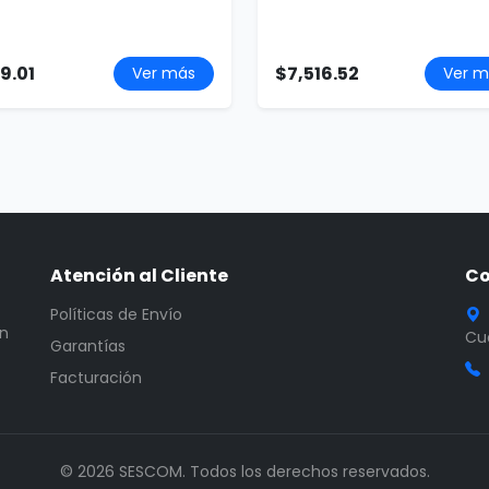
9.01
$7,516.52
Ver más
Ver m
Atención al Cliente
Co
Políticas de Envío
en
Cua
Garantías
Facturación
© 2026 SESCOM. Todos los derechos reservados.