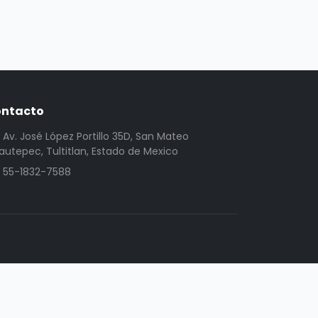
ntacto
Av. José López Portillo 35D, San Mateo
utepec, Tultitlan, Estado de Mexico
55-1832-7588