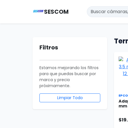
SESCOM
Ter
Filtros
Estamos mejorando los filtros
para que puedas buscar por
marca y precio
próximamente.
EPCO
Limpiar Todo
Adap
mm M
$19